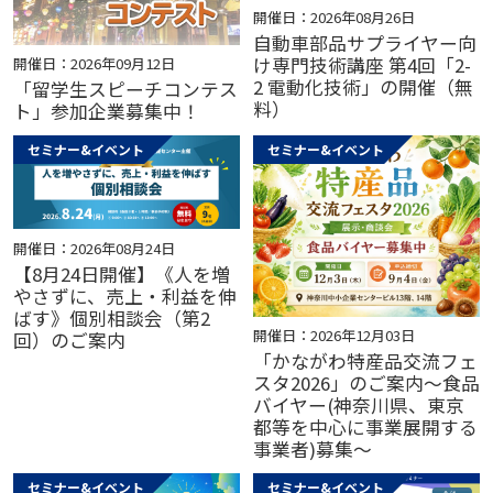
開催日：2026年08月26日
自動車部品サプライヤー向
け専門技術講座 第4回「2-
開催日：2026年09月12日
2 電動化技術」の開催（無
「留学生スピーチコンテス
料）
ト」参加企業募集中！
セミナー&イベント
セミナー&イベント
開催日：2026年08月24日
【8月24日開催】《人を増
やさずに、売上・利益を伸
ばす》個別相談会（第2
開催日：2026年12月03日
回）のご案内
「かながわ特産品交流フェ
スタ2026」のご案内～食品
バイヤー(神奈川県、東京
都等を中心に事業展開する
事業者)募集～
セミナー&イベント
セミナー&イベント