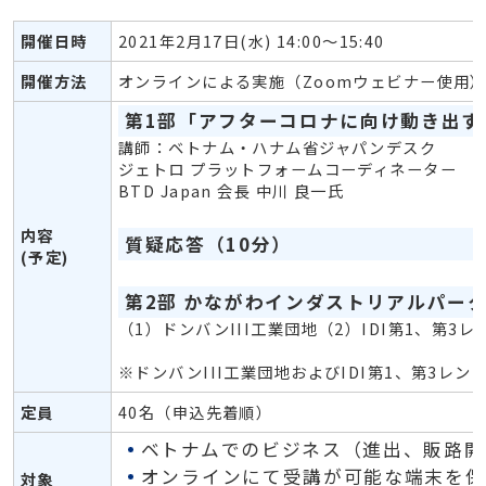
開催日時
2021年2月17日(水) 14:00～15:40
開催方法
オンラインによる実施（Zoomウェビナー使用
第1部「アフターコロナに向け動き出す
講師：ベトナム・ハナム省ジャパンデスク
ジェトロ プラットフォームコーディネーター
BTD Japan 会長 中川 良一氏
内容
質疑応答（10分）
(予定)
第2部 かながわインダストリアルパーク
（1）ドンバンIII工業団地（2）IDI第1、第3
※ドンバンIII工業団地およびIDI第1、第3
定員
40名（申込先着順）
ベトナムでのビジネス（進出、販路開
オンラインにて受講が可能な端末を保
対象