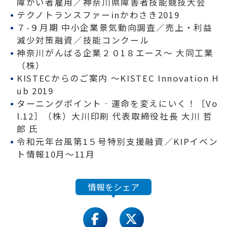
障がい者雇用／神奈川県障害者技能競技大会
テクノトランスファーinかわさき2019
７-９月期 中小企業景気動向調査／売上・利益
減少対策融資／技能コンクール
神奈川がんばる企業２０1８エース～ 大同工業
（株）
KISTECからのご案内 〜KISTEC Innovation H
ub 2019
ターニングポイント‐運命を変えにいく！［Vo
l.12］（株）大川印刷 代表取締役社長 大川 哲
郎 氏
令和元年台風第1５号特別支援融資／KIPイベン
ト情報10月～11月
情報をシェア