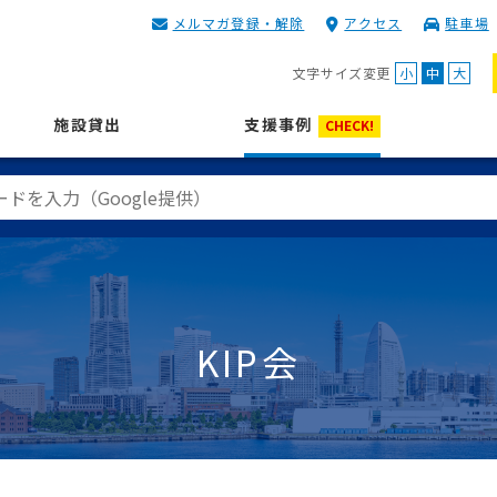
メルマガ登録・解除
アクセス
駐車場
KIP | 公益財団法人 神奈川
文字サイズ変更
小
中
大
施設貸出
支援事例
CHECK!
KIP会