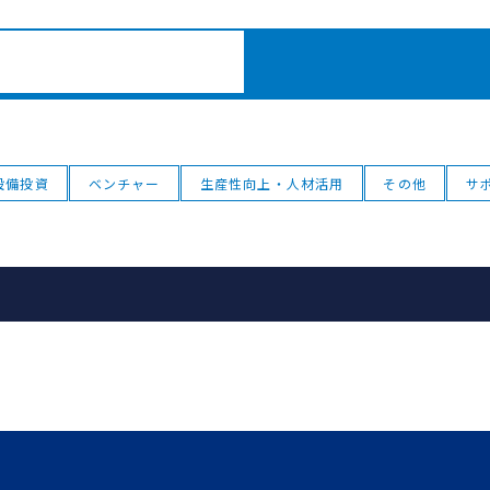
設備投資
ベンチャー
生産性向上・人材活用
その他
サ