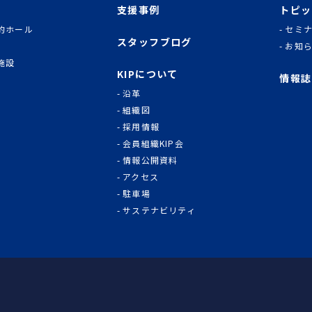
支援事例
トピッ
的ホール
セミ
スタッフブログ
お知
施設
KIPについて
情報誌
沿革
組織図
採用情報
会員組織KIP会
情報公開資料
アクセス
駐車場
サステナビリティ
KIP | 公益財団法人 神奈川