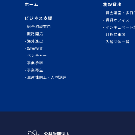
ホーム
施設貸出
貸会議室・多目
ビジネス支援
賃貸オフィス
総合相談窓口
インキュベート
販路開拓
月極駐車場
海外進出
入居団体一覧
設備投資
ベンチャー
事業承継
事業再生
生産性向上・人材活用