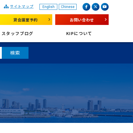
サイトマップ
English
Chinese
産業振興センター
facebook
X（旧 twitter）
youtube
貸会議室予約
お問い合わせ
スタッフブログ
KIPについて
検索