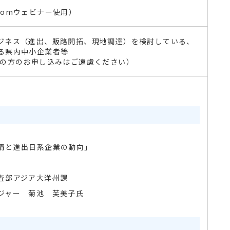
oomウェビナー使用）
ジネス（進出、販路開拓、現地調達）を検討している、
る県内中小企業者等
トの方のお申し込みはご遠慮ください）
事情と進出日系企業の動向」
査部アジア大洋州課
ャー 菊池 芙美子氏