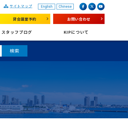
サイトマップ
English
Chinese
産業振興センター
facebook
X（旧 twitter）
youtube
貸会議室予約
お問い合わせ
スタッフブログ
KIPについて
検索