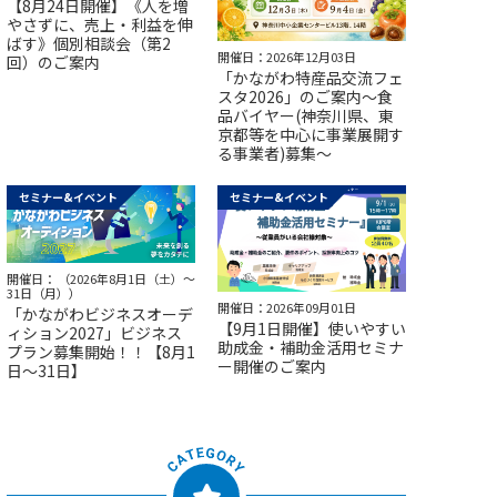
【8月24日開催】《人を増
やさずに、売上・利益を伸
ばす》個別相談会（第2
開催日：2026年12月03日
回）のご案内
「かながわ特産品交流フェ
スタ2026」のご案内～食
品バイヤー(神奈川県、東
京都等を中心に事業展開す
る事業者)募集～
セミナー&イベント
セミナー&イベント
開催日： （2026年8月1日（土）～
31日（月））
開催日：2026年09月01日
「かながわビジネスオーデ
【9月1日開催】使いやすい
ィション2027」ビジネス
助成金・補助金活用セミナ
プラン募集開始！！【8月1
ー開催のご案内
日～31日】