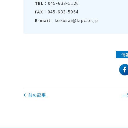
TEL
：045-633-5126
FAX
：045-633-5064
E-mail
：kokusai@kipc.or.jp
情
f
前の記事
一