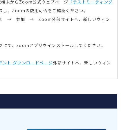
定端末からZ
oom
公式ウェブページ
「テストミーティング
スし、Z
oom
の使用可否をご確認ください。
加 → 参加 → Z
oom
外部サイトへ、新しいウィン
）
ジにて、
zoom
アプリをインストールしてください。
アント ダウンロードページ
外部サイトへ、新しいウィン