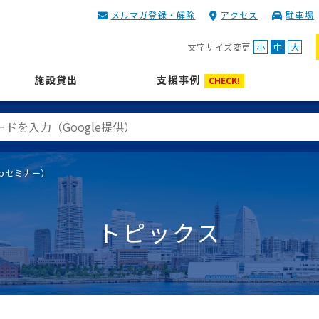
メルマガ登録・解除
アクセス
駐車場
KIP | 公益財団法人 神奈川
文字サイズ変更
小
中
大
施設貸出
支援事例
CHECK!
bセミナー）
トピックス