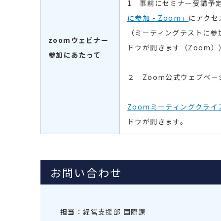
1
事前にセミナー受講予
に参加 - Zoom」
にアクセ
（ミーティングテストに参
zoomウェビナー
ドウが開きます（Z
oom
）
参加に
あたって
２ Z
oom
公式ウェブペー
Zoomミーティングクライ
ドウが開きます。
お問い合わせ
担当
：経営支援部 国際課