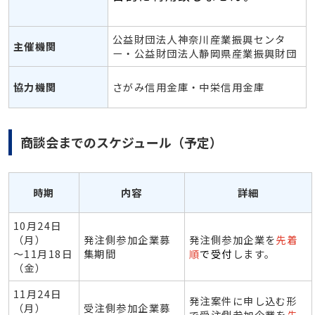
公益財団法人神奈川産業振興センタ
主催機関
ー・公益財団法人静岡県産業振興財団
協力機関
さがみ信用金庫・中栄信用金庫
商談会までのスケジュール（予定）
時期
内容
詳細
10月24日
（月）
発注側参加企業募
発注側参加企業を
先着
～11月18日
集期間
順
で受付
します。
（金）
11月24日
発注案件に申し込む形
（月）
受注側参加企業募
で受注側参加企業を
先