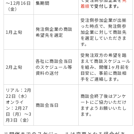
～12月16日
集期間
着順
で受付します。
（金）
受注側参加企業が出揃
った時点で、発注側参
発注側企業の商談
1月上旬
加企業に対して商談先
希望先を選定
を選定していただきま
す。
受発注双方の希望を踏
各社に商談会当日
まえて商談スケジュール
2月上旬
のスケジュール等
を組み、開催1ヶ月前を
資料の送付
目安に、事前に商談相
手をご連絡します。
リアル：2月
22日（水）
商談会終了後はアンケ
オンライ
ートにご協力いただけ
商談会当日
ン：2月27
ますようお願いいたし
日（月）～3
ます。
月3日（金）