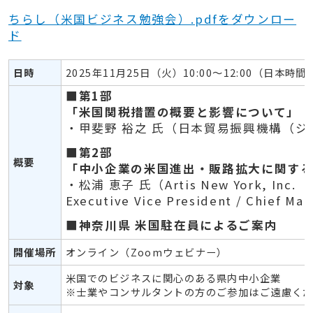
ちらし（米国ビジネス勉強会）.pdfをダウンロー
ド
日時
2025年11月25日（火）10:00～12:00（日本時間
■第1部
「米国関税措置の概要と影響について」
・甲斐野 裕之 氏（日本貿易振興機構（ジ
■第2部
概要
「中小企業の米国進出・販路拡大に関する
・松浦 恵子 氏（Artis New York, Inc.
Executive Vice President / Chief Ma
■神奈川県 米国駐在員によるご案内
開催場所
オンライン（Zoomウェビナー）
米国でのビジネスに関心のある県内中小企業
対象
※士業やコンサルタントの方のご参加はご遠慮く