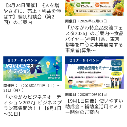
【8月24日開催】《人を増
やさずに、売上・利益を伸
ばす》個別相談会（第2
開催日：2026年12月03日
回）のご案内
「かながわ特産品交流フェ
スタ2026」のご案内～食品
バイヤー(神奈川県、東京
都等を中心に事業展開する
事業者)募集～
セミナー&イベント
セミナー&イベント
開催日： （2026年8月1日（土）～
31日（月））
開催日：2026年09月01日
「かながわビジネスオーデ
【9月1日開催】使いやすい
ィション2027」ビジネスプ
助成金・補助金活用セミナ
ラン募集開始！！【8月1日
ー開催のご案内
～31日】