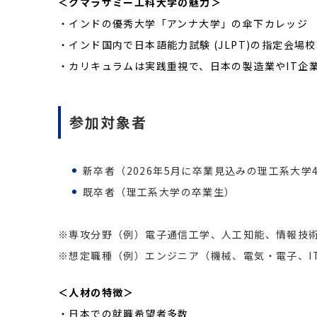
＜
クマラサミー工科大学の魅力
＞
・インドの優秀大学「アンナ大学」の傘下カレッジ
・インド国内で日本語能力試験 (JLPT)の指定会場校
・カリキュラムは実践重視で、日本の製造業やIT企
参加対象者
新卒者（2026年5月に卒業見込みの理工系大学
既卒者（理工系大学の卒業生）
※専攻分野（例）電子通信工学、人工知能、情報技
※想定職種（例）エンジニア（機械、電気・電子、I
＜
人材の特徴
＞
・日本での就職希望者多数