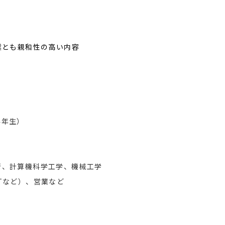
業とも親和性の高い内容
4年生）
術、計算機科学工学、機械工学
Tなど）、営業など