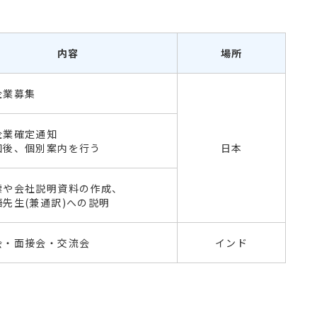
内容
場所
企業募集
企業確定通知
知後、個別案内を行う
日本
票や会社説明資料の作成、
語先生(兼通訳)への説明
会・面接会・交流会
インド