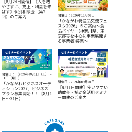
【8月24日開催】《人を増
やさずに、売上・利益を伸
ばす》個別相談会（第2
開催日：2026年12月03日
回）のご案内
「かながわ特産品交流フェ
スタ2026」のご案内～食
品バイヤー(神奈川県、東
京都等を中心に事業展開す
る事業者)募集～
セミナー&イベント
セミナー&イベント
開催日： （2026年8月1日（土）～
31日（月））
開催日：2026年09月01日
「かながわビジネスオーデ
【9月1日開催】使いやすい
ィション2027」ビジネス
助成金・補助金活用セミナ
プラン募集開始！！【8月1
ー開催のご案内
日～31日】