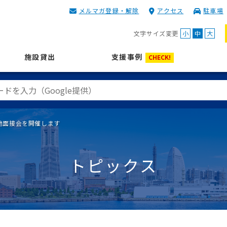
メルマガ登録・解除
アクセス
駐車場
KIP | 公益財団法人 神奈川
文字サイズ変更
小
中
大
施設貸出
支援事例
CHECK!
地面接会を開催します
トピックス