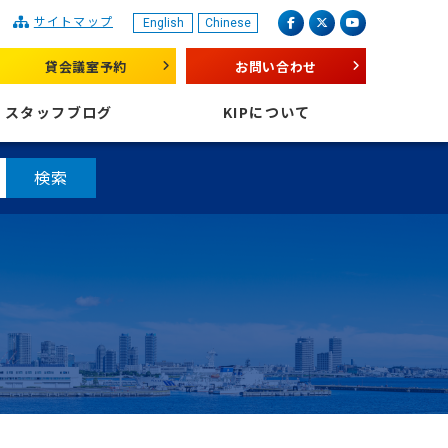
サイトマップ
English
Chinese
産業振興センター
facebook
X（旧 twitter）
youtube
貸会議室予約
お問い合わせ
スタッフブログ
KIPについて
検索