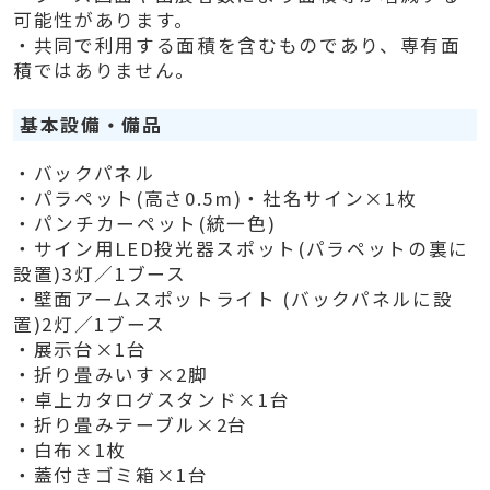
可能性があります。
・共同で利用する面積を含むものであり、専有面
積ではありません。
基本設備・備品
・バックパネル
・パラペット(高さ0.5m)・社名サイン×1枚
・パンチカーペット(統一色)
・サイン用LED投光器スポット(パラペットの裏に
設置)3灯／1ブース
・壁面アームスポットライト (バックパネルに設
置)2灯／1ブース
・展示台×1台
・折り畳みいす×2脚
・卓上カタログスタンド×1台
・折り畳みテーブル×2台
・白布×1枚
・蓋付きゴミ箱×1台