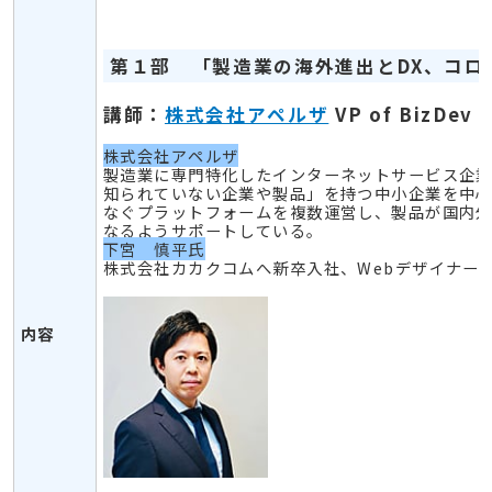
第１部 「製造業の海外進出と
DX
、コロ
講師：
株式会社アペルザ
VP of Biz
株式会社アペルザ
製造業に専門特化したインターネットサービス企
知られていない企業や製品」を持つ中小企業を中
なぐプラットフォームを複数運営し、製品が国内
なるようサポートしている。
下宮 慎平氏
株式会社カカクコムへ新卒入社、
Web
デザイナー
/
内容