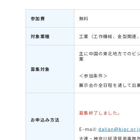
参加費
無料
対象業種
工業（工作機械、金型関連
主に中国の東北地方でのビ
業
募集対象
＜参加条件＞
展示会の全日程を通して出
募集終了しました。
お申込み方法
E-mail:
dalian@kipc.or.j
大連・神奈川経済貿易事務