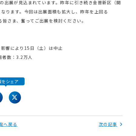
度の出展が見込まれています。昨年に引き続き金普新区（開
となります。今回は出展面積も拡大し、昨年を上回る
ある皆さま、奮ってご出展を検討ください。
の影響により15日（土）は中止
場者数：3.2万人
報をシェア
acebook
twitter
覧へ戻る
次の記事