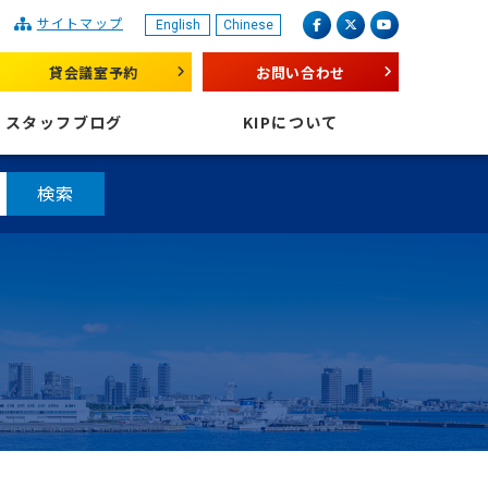
サイトマップ
English
Chinese
産業振興センター
facebook
X（旧 twitter）
youtube
貸会議室予約
お問い合わせ
スタッフブログ
KIPについて
検索