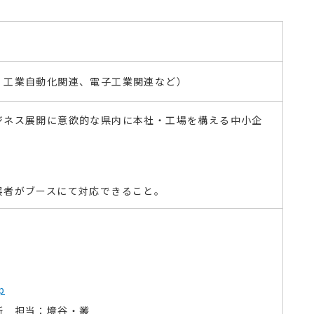
、工業自動化関連、電子工業関連など）
ジネス展開に意欲的な県内に本社・工場
を構える中小企
展者がブースにて対応できること。
p
所 担当：境谷・叢