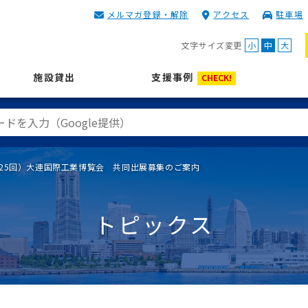
メルマガ登録・解除
アクセス
駐車場
KIP | 公益財団法人 神奈川
文字サイズ変更
小
中
大
施設貸出
支援事例
CHECK!
第25回）大連国際工業博覧会 共同出展募集のご案内
トピックス