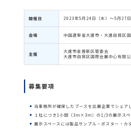
2023年5月24日（水）～5月27
開催日
会場
中国遼寧省大連市・大連自貿区国
大連市
金普新区管委会
主催
大連市
自
貿
区国際会展中心有限
募集要項
当事務所が確保したブースを出展企業でシェア
１社につき1小間（3m×3m）の1/3の展示ス
展示スペースには製品サンプル・ポスター・カ