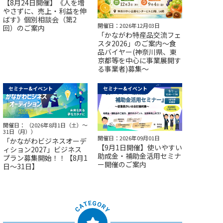
【8月24日開催】《人を増
やさずに、売上・利益を伸
ばす》個別相談会（第2
開催日：2026年12月03日
回）のご案内
「かながわ特産品交流フェ
スタ2026」のご案内～食
品バイヤー(神奈川県、東
京都等を中心に事業展開す
る事業者)募集～
セミナー&イベント
セミナー&イベント
開催日： （2026年8月1日（土）～
31日（月））
開催日：2026年09月01日
「かながわビジネスオーデ
【9月1日開催】使いやすい
ィション2027」ビジネス
助成金・補助金活用セミナ
プラン募集開始！！【8月1
ー開催のご案内
日～31日】