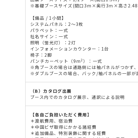
※基礎ブースサイズ(間口3m×奥行3ｍ×高さ2.4
【備品 / 1小間】
システムパネル：2～3枚
パラペット：一式
社名サイン：一式
照明（蛍光灯）：2灯
インフォメーションカウンター：1台
椅子：2脚
2
パンチカーペット（9m
）：一式
※角ブースの場合は通路側には袖パネルがつかず
※ダブルブースの場合、バック/袖パネルの一部が
（B）カタログ出展
ブース内でのカタログ展示、通訳による説明
【各自ご負担いただく費用】
＊渡航費用、宿泊費
＊中国ビザ取得にかかる諸経費
＊追加備品、特別装飾に関する経費