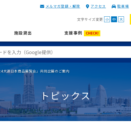
メルマガ登録・解除
アクセス
駐車場
KIP | 公益財団法人 神奈川
文字サイズ変更
小
中
大
施設貸出
支援事例
CHECK!
24大連日本商品展覧会」共同出展のご案内
トピックス