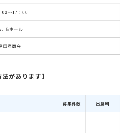
00～17：00
A、Bホール
連国際商会
方法があります】
募集件数
出展料