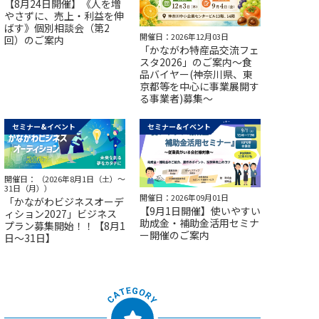
【8月24日開催】《人を増
やさずに、売上・利益を伸
ばす》個別相談会（第2
開催日：2026年12月03日
回）のご案内
「かながわ特産品交流フェ
スタ2026」のご案内～食
品バイヤー(神奈川県、東
京都等を中心に事業展開す
る事業者)募集～
セミナー&イベント
セミナー&イベント
開催日： （2026年8月1日（土）～
31日（月））
開催日：2026年09月01日
「かながわビジネスオーデ
【9月1日開催】使いやすい
ィション2027」ビジネス
助成金・補助金活用セミナ
プラン募集開始！！【8月1
ー開催のご案内
日～31日】