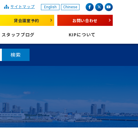
サイトマップ
English
Chinese
産業振興センター
facebook
X（旧 twitter）
youtube
貸会議室予約
お問い合わせ
スタッフブログ
KIPについて
検索