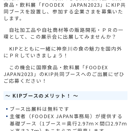
食品・飲料展「FOODEX JAPAN2023」にKIP共
同ブースを設置し、参加する企業さまを募集いた
します。
自社加工品や自社商材等の販路開拓・ＰＲの一
環として、この展示会に出展してみませんか？
KIPとともに一緒に神奈川の食の魅力を国内外
にＰＲしていきましょう！
この機会に国際食品・飲料展「FOODEX
JAPAN2023」のKIP共同ブースへのご出展にぜひ
ご応募ください！
～
KIP
ブースのメリット！ ～
ブース出展料は無料です
主催者（FOODEX JAPAN事務局）が提供する
基礎ブース（1ブース＝奥行2.97ｍ×間口2.97ｍ
×高さ2.7ｍ）をこちらでご用意します。