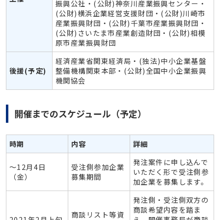
振興公社・(公財)神奈川産業振興センター・
(公財)横浜企業経営支援財団・(公財)川崎市
産業振興財団・(公財)千葉市産業振興財団・
(公財)さいたま市産業創造財団・(公財)相模
原市産業振興財団
経済産業省関東経済局・(独法)中小企業基盤
後援(予定)
整備機構関東本部・(公財)全国中小企業振興
機関協会
開催までのスケジュール（予定）
時期
内容
詳細
発注案件に申し込んで
～12月4日
受注側参加企業
いただく形で受注側参
（金）
募集期間
加企業を募集します。
発注側・受注側双方の
商談希望内容を踏ま
商談リスト等資
2021年2月上旬
え、開催事務局が商談