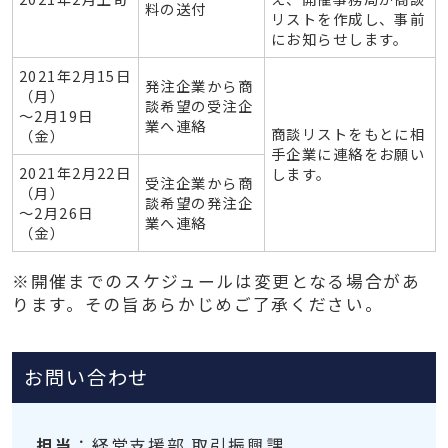
料の送付
リストを作成し、事前
にお知らせします。
2021年2月15日
発注企業から商
（月）
談希望の受注企
～2月19日
業へ連絡
商談リストをもとに相
（金）
手企業に連絡をお願い
2021年2月22日
します。
受注企業から商
（月）
談希望の発注企
～2月26日
業へ連絡
（金）
※開催までのスケジュールは変更となる場合があ
ります。その旨あらかじめご了承ください。
お問い合わせ
担当
：経営支援部 取引振興課