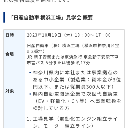
化の技術講演を開催します。
「日産自動車 横浜工場」見学会 概要
日時
2023年10月19日（木）13：30～ 17：00
日産自動車（株）横浜工場（横浜市神奈川区宝
町2番地）
会場
JR 新子安駅または京浜急行 京急新子安駅下車
市営バス 5分または徒歩 約17分
神奈川県内に本社または事業拠点の
ある中小企業（製造業：資本金が3億
円以下、または従業員300人以下）
対象
県内自動車関連企業で次世代自動車
（EV・軽量化・CN等）へ事業転換を
検討している方
工場見学（電動化エンジン組立ライ
ン、モーター組立ライン）