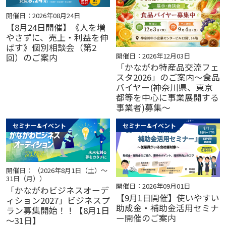
開催日：2026年08月24日
【8月24日開催】《人を増
やさずに、売上・利益を伸
ばす》個別相談会（第2
開催日：2026年12月03日
回）のご案内
「かながわ特産品交流フェ
スタ2026」のご案内～食品
バイヤー(神奈川県、東京
都等を中心に事業展開する
事業者)募集～
セミナー&イベント
セミナー&イベント
開催日： （2026年8月1日（土）～
31日（月））
開催日：2026年09月01日
「かながわビジネスオーデ
【9月1日開催】使いやすい
ィション2027」ビジネスプ
助成金・補助金活用セミナ
ラン募集開始！！【8月1日
ー開催のご案内
～31日】