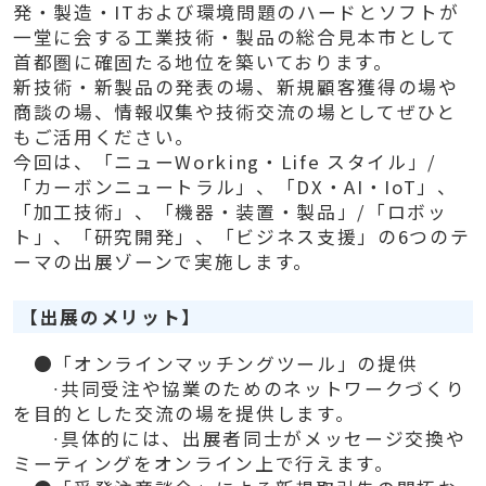
発・製造・ITおよび環境問題のハードとソフトが
⼀堂に会する⼯業技術・製品の総合⾒本市として
⾸都圏に確固たる地位を築いております。
新技術・新製品の発表の場、新規顧客獲得の場や
商談の場、情報収集や技術交流の場としてぜひと
もご活⽤ください。
今回は、「ニューWorking・Life スタイル」/
「カーボンニュートラル」、「DX・AI・IoT」、
「加⼯技術」、「機器・装置・製品」/「ロボッ
ト」、「研究開発」、「ビジネス⽀援」の6つのテ
ーマの出展ゾーンで実施します。
【出展のメリット】
●「オンラインマッチングツール」の提供
∙共同受注や協業のためのネットワークづくり
を目的とした交流の場を提供します。
∙具体的には、出展者同士がメッセージ交換や
ミーティングをオンライン上で行えます。