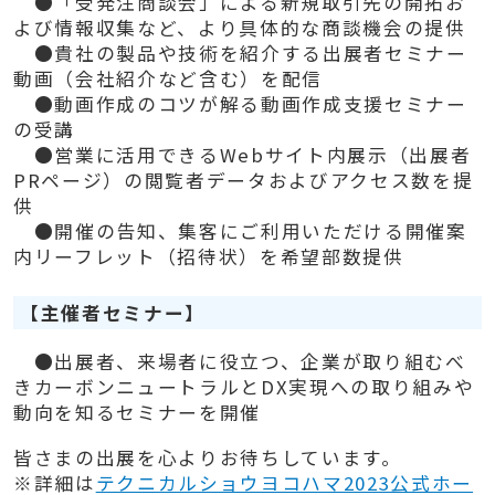
●「受発注商談会」による新規取引先の開拓お
よび情報収集など、より具体的な商談機会の提供
●貴社の製品や技術を紹介する出展者セミナー
動画（会社紹介など含む）を配信
●動画作成のコツが解る動画作成支援セミナー
の受講
●営業に活用できるWebサイト内展示（出展者
PRページ）の閲覧者データおよびアクセス数を提
供
●開催の告知、集客にご利用いただける開催案
内リーフレット（招待状）を希望部数提供
【主催者セミナー】
●出展者、来場者に役立つ、企業が取り組むべ
きカーボンニュートラルとDX実現への取り組みや
動向を知るセミナーを開催
皆さまの出展を心よりお待ちしています。
※詳細は
テクニカルショウヨコハマ2023公式ホー