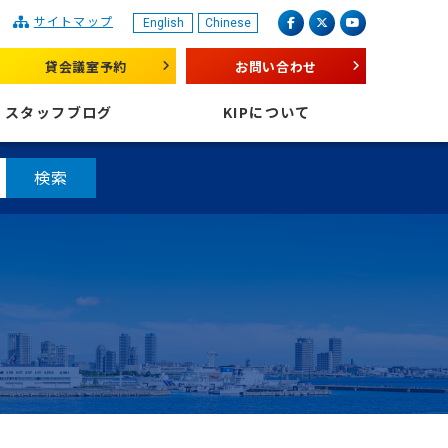
サイトマップ
English
Chinese
産業振興センター
facebook
X（旧 twitter）
youtube
貸会議室予約
お問い合わせ
スタッフブログ
KIPについて
検索