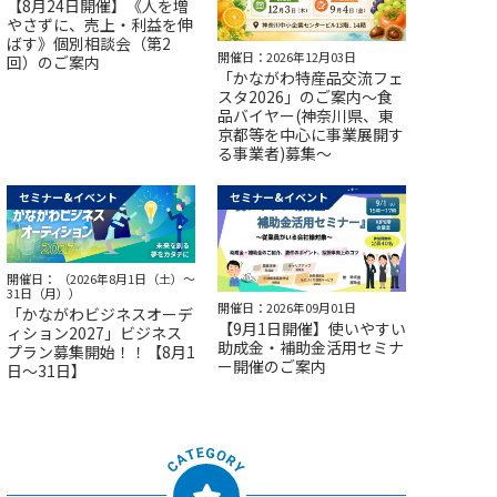
【8月24日開催】《人を増
やさずに、売上・利益を伸
ばす》個別相談会（第2
開催日：2026年12月03日
回）のご案内
「かながわ特産品交流フェ
スタ2026」のご案内～食
品バイヤー(神奈川県、東
京都等を中心に事業展開す
る事業者)募集～
セミナー&イベント
セミナー&イベント
開催日： （2026年8月1日（土）～
31日（月））
開催日：2026年09月01日
「かながわビジネスオーデ
【9月1日開催】使いやすい
ィション2027」ビジネス
助成金・補助金活用セミナ
プラン募集開始！！【8月1
ー開催のご案内
日～31日】