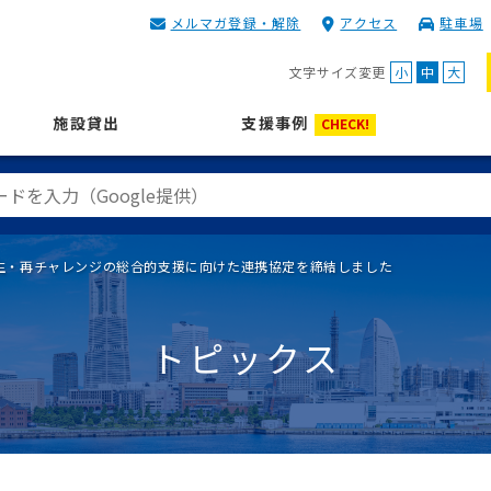
メルマガ登録・解除
アクセス
駐車場
KIP | 公益財団法人 神奈川
文字サイズ変更
小
中
大
施設貸出
支援事例
CHECK!
生・再チャレンジの総合的支援に向けた連携協定を締結しました
トピックス