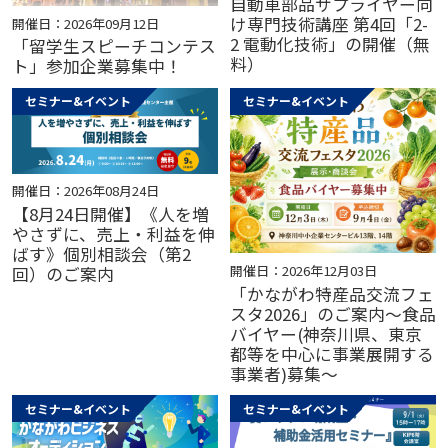
自動車部品サプライヤー向
け専門技術講座 第4回「2-
開催日：2026年09月12日
2 電動化技術」の開催（無
「留学生スピーチコンテス
料）
ト」参加企業募集中！
セミナー&イベント
セミナー&イベント
開催日：2026年08月24日
【8月24日開催】《人を増
やさずに、売上・利益を伸
ばす》個別相談会（第2
開催日：2026年12月03日
回）のご案内
「かながわ特産品交流フェ
スタ2026」のご案内～食品
バイヤー(神奈川県、東京
都等を中心に事業展開する
事業者)募集～
セミナー&イベント
セミナー&イベント