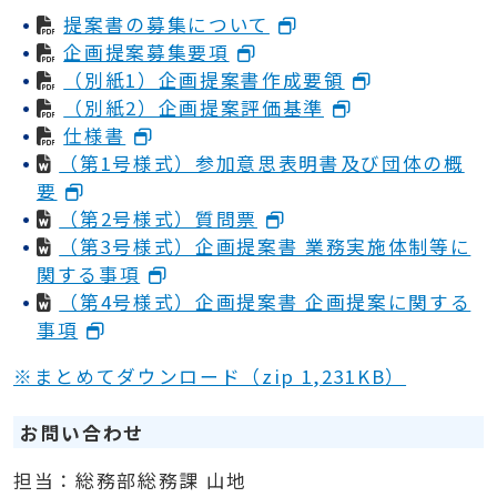
提案書の募集について
企画提案募集要項
（別紙1）企画提案書作成要領
（別紙2）企画提案評価基準
仕様書
（第1号様式）参加意思表明書及び団体の概
要
（第2号様式）質問票
（第3号様式）企画提案書 業務実施体制等に
関する事項
（第4号様式）企画提案書 企画提案に関する
事項
※まとめてダウンロード（zip 1,231KB）
お問い合わせ
担当：総務部総務課 山地