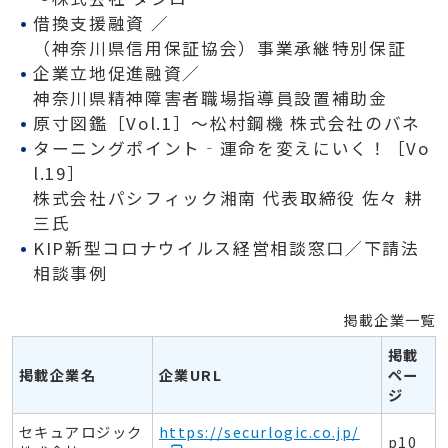
借換支援融資 ／
（神奈川県信用保証協会）事業承継特別保証
企業立地促進融資／
神奈川県精神障害者職場指導員設置補助金
原寸図鑑［Vol.1］〜松村鋼機 株式会社のバネ
ターニングポイント‐運命を変えにいく！［Vo
l.19］
株式会社パシフィック湘南 代表取締役 佐々 耕
三氏
KIP新型コロナウイルス経営相談窓口／下請法
相談事例
掲載企業一覧
掲載
掲載企業名
企業URL
ペー
ジ
セキュアロジック
https://securlogic.co.jp/
p
10